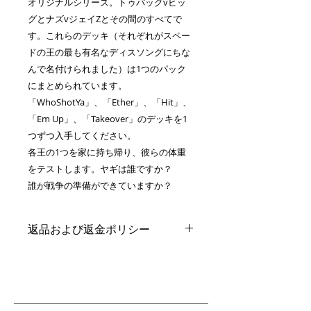
オリジナルシリーズ。トゥパックvビッ
グとナズvジェイZとその間のすべてで
す。これらのデッキ（それぞれがスペー
ドの王の最も有名なディスソングにちな
んで名付けられました）は1つのパック
にまとめられています。
「WhoShotYa」、「Ether」、「Hit」、
「Em Up」、「Takeover」のデッキを1
つずつ入手してください。
各王の1つを家に持ち帰り、彼らの体重
をテストします。ヤギは誰ですか？
誰が戦争の準備ができていますか？
返品および返金ポリシー
未開封、改ざんされていないものの
みを受け入れることができます プラ
スチックとシールはそのままの
箱。 買い手は返品送料を支払います