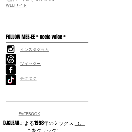
WEBサイト
FOLLOW MEE-EE * ceelo voice *
インスタグラム
ツイッター
チクタク
FACEBOOK
DJCLEANによる1998年のミックス
（こ
こをクリック）