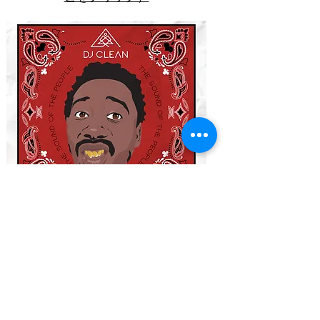
現在のデッキ
誰がやったの？
-BiggieSmalls
が主導
ETHER
-
Nasが率いる（Nasir Jones）