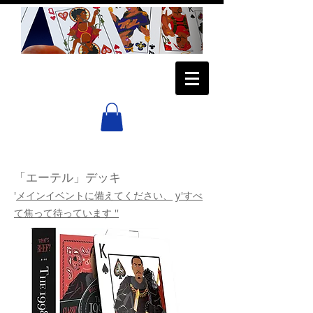
「エーテル」デッキ
'
メインイベントに備えてください、
y'すべ
て焦って待っています ''