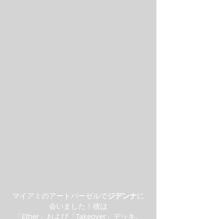
マイアミのアートバーゼルで
ジデンナ
に
会いました！彼は
「Ether」
および
「Takeover」
デッキ。