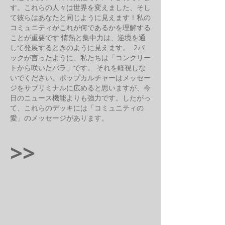
す。これらの人々は世界を変えました、そし
て彼らはあなたと同じように見えます！私の
コミュニティがこれが何であるかを理解する
ことが重要です
情熱と集中力は、逆境を通
して発展するときのように見えます。
2パ
ックが言ったように、私たちは「コンクリー
トから咲いたバラ」です。
それを軽視しな
いでください。ポップカルチャーはメッセー
ジをサブリミナルに広めると思いますが、今
日のニュース機能よりも強力です。したがっ
て、これらのデッキには「コミュニティの
愛」のメッセージがあります。
>>