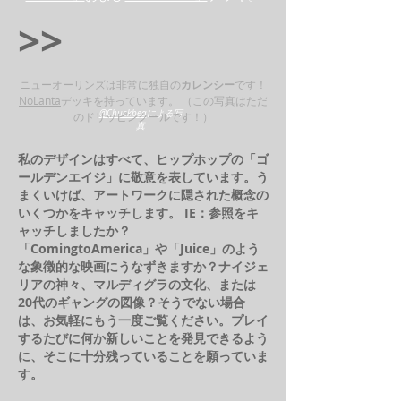
>>
ニューオーリンズは非常に独自の
カレンシー
です！
NoLanta
デッキを持っています。 （この写真はただ
@Chuckbea
による写
のドリッピンクールです！）
真
私のデザインはすべて、ヒップホップの「ゴ
ールデンエイジ」に敬意を表しています。う
まくいけば、アートワークに隠された概念の
いくつかをキャッチします。 IE：参照をキ
ャッチしましたか？
「ComingtoAmerica」や「Juice」のよう
な象徴的な映画にうなずきますか？
ナイジェ
リアの神々、マルディグラの文化、または
20代のギャングの図像？そうでない場合
は、お気軽にもう一度ご覧ください。
プレイ
するたびに何か新しいことを発見できるよう
に、そこに十分残っていることを願っていま
す。