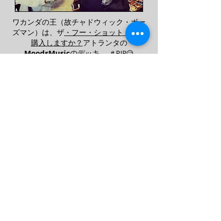
ワカンダの王（故チャドウィック・ボー
ズマン）は、ザ
・フー・ショット・ヤを
購入しますか？
アトランタの
MoodsMusic
のデッキ。
＃RIP😥
デッキを描くのと同じくらい、デッキで遊んで
楽しんでいただければ幸いです。そして、ご存
知のとおり…私はこれらの有名人の写真をネー
ムドロッピングではなく（私はネームドロッピ
ングです）、
才能
のある
セクシー
な人々だけが
1998年のデッキを愛していることを思い出させ
るために追加しました。そして、あなたがこの
アバウトページをクリックした方法で、あなた
も才能がありセクシーだとわかります。だから
先に進んで警官…あなたはそれを後悔しないで
しょう