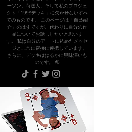
ーソン、荷送人、そして私のプロジェ
クト
「1998デッキ」
に欠かせないすべ
てのものです。 このページは「自己紹
介」のはずですが、代わりに自分の作
品についてお話ししたいと思いま
す。 私は自分のアートに込めたメッセ
ージと非常に密接に連携しています。
さらに、デッキははるかに興味深いも
のです。 😜