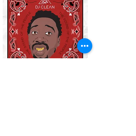
現在のデッキ
誰がやったの？
-BiggieSmalls
が主導
ETHER
-
Nasが率いる（Nasir Jones）
買収
-
ジェイ・Zが率いる