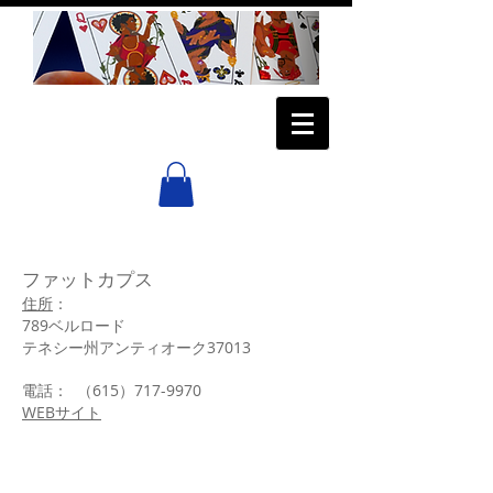
ファットカプス
住所
：
789ベルロード
テネシー州アンティオーク37013
電話：
（615）717-9970
WEBサイト