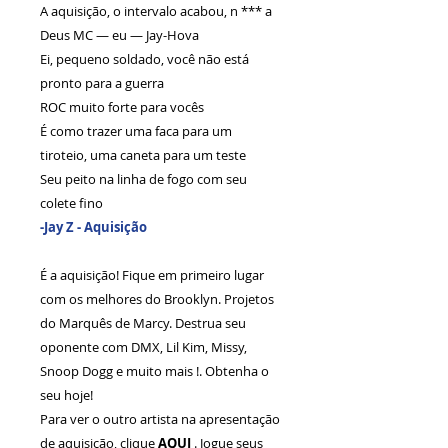
A aquisição, o intervalo acabou, n *** a
Deus MC — eu — Jay-Hova
Ei, pequeno soldado, você não está
pronto para a guerra
ROC muito forte para vocês
É como trazer uma faca para um
tiroteio, uma caneta para um teste
Seu peito na linha de fogo com seu
colete fino
-Jay Z - Aquisição
É a aquisição! Fique em primeiro lugar
com os melhores do Brooklyn. Projetos
do Marquês de Marcy. Destrua seu
oponente com DMX, Lil Kim, Missy,
Snoop Dogg e muito mais !. Obtenha o
seu hoje!
Para ver o outro artista na apresentação
de aquisição, clique
AQUI
. Jogue seus