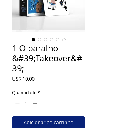
1 O baralho
&#39;Takeover&#
39;
Preço
US$ 10,00
Quantidade
*
Adicionar ao carrinho