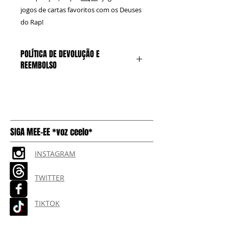
jogos de cartas favoritos com os Deuses
do Rap!
POLÍTICA DE DEVOLUÇÃO E
REEMBOLSO
Só podemos aceitar não aberto,
não alterado caixas, com o plástico
e o selo intactos. O comprador
paga o frete de retorno
SIGA MEE-EE *voz ceelo*
INSTAGRAM
TWITTER
TIKTOK