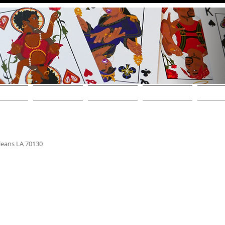
CONVÉS
ENCONTRE UMA LOJA
About
LOJA ONLINE!
ATACADO /
eans LA 70130