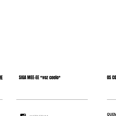
UE
SIGA MEE-EE *voz ceelo*
OS C
QUEM