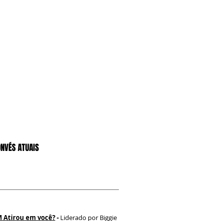
ONVÉS ATUAIS
 Atirou em você?
-
Liderado por Biggie