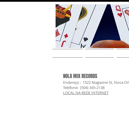
CASA
SOBRE O ARTISTA
OS 
NOLA MIX RECORDS
Endereço
:
1522 Magazine St,
Nova Orl
Telefone:
(504) 345-2138
LOCAL NA REDE INTERNET