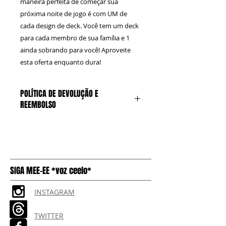
maneira perfeita de começar sua
próxima noite de jogo é com UM de
cada design de deck. Você tem um deck
para cada membro de sua família e 1
ainda sobrando para você! Aproveite
esta oferta enquanto dura!
POLÍTICA DE DEVOLUÇÃO E
REEMBOLSO
Só podemos aceitar não aberto,
não alterado caixas, com o plástico
e o selo intactos. O comprador
paga o frete de retorno
SIGA MEE-EE *voz ceelo*
INSTAGRAM
TWITTER